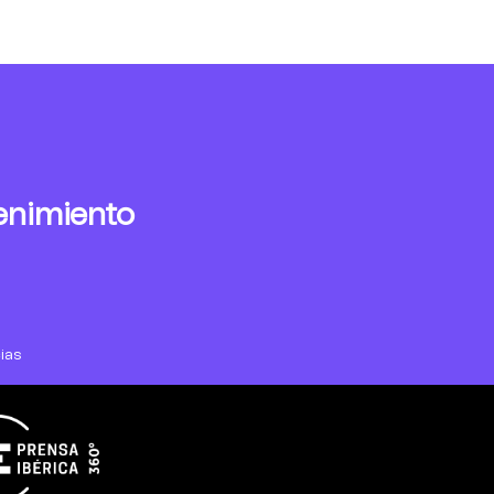
enimiento
ias