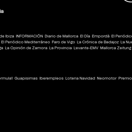
ia
de Ibiza
INFORMACIÓN
Diario de Mallorca
El Día
Empordà
El Periódi
El Periódico Mediterráneo
Faro de Vigo
La Crónica de Badajoz
La Nu
ga
La Opinión de Zamora
La Provincia
Levante-EMV
Mallorca Zeitung
órmula1
Guapisimas
Iberempleos
Loteria Navidad
Neomotor
Premio