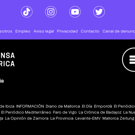
sotros
Empleo
Aviso legal
Privacidad
Contacto
Canal de denunc
ia
de Ibiza
INFORMACIÓN
Diario de Mallorca
El Día
Empordà
El Periódi
El Periódico Mediterráneo
Faro de Vigo
La Crónica de Badajoz
La Nu
ga
La Opinión de Zamora
La Provincia
Levante-EMV
Mallorca Zeitung