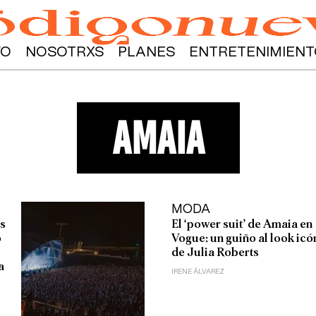
YO
NOSOTRXS
PLANES
ENTRETENIMIENT
amaia
MODA
ás
El ‘power suit’ de Amaia en
o
Vogue: un guiño al look icó
de Julia Roberts
a
IRENE ÁLVAREZ