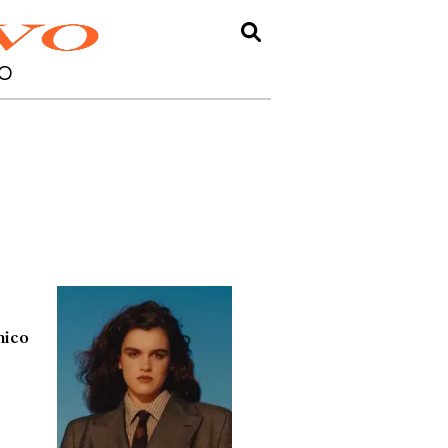
O
nico