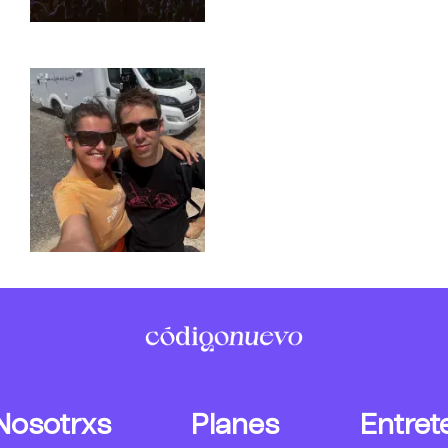
Nosotrxs
Planes
Entret