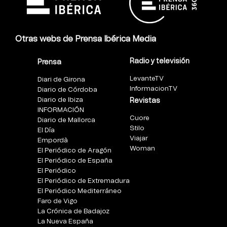
Otras webs de Prensa Ibérica Media
Radio y televisión
Prensa
LevanteTV
Diari de Girona
InformacionTV
Diario de Córdoba
Diario de Ibiza
Revistas
INFORMACIÓN
Cuore
Diario de Mallorca
Stilo
El Día
Viajar
Empordà
Woman
El Periódico de Aragón
El Periódico de España
El Periódico
El Periódico de Extremadura
El Periódico Mediterráneo
Faro de Vigo
La Crónica de Badajoz
La Nueva España