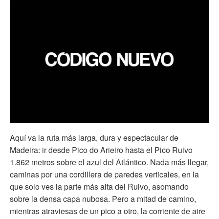
Aquí va la ruta más larga, dura y espectacular de
Madeira: ir desde Pico do Arieiro hasta el Pico Ruivo
1.862 metros sobre el azul del Atlántico. Nada más llegar,
caminas por una cordillera de paredes verticales, en la
que solo ves la parte más alta del Ruivo, asomando
sobre la densa capa nubosa. Pero a mitad de camino,
mientras atraviesas de un pico a otro, la corriente de aire