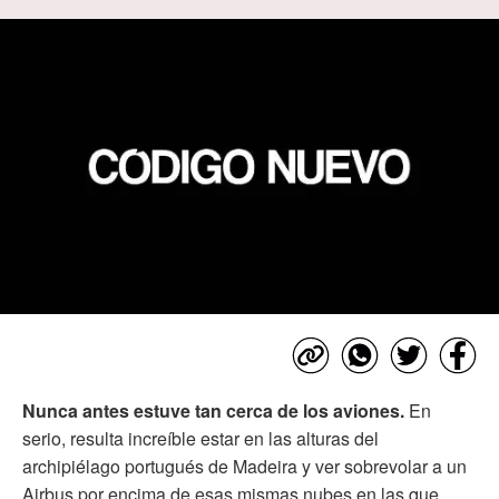
Nunca antes estuve tan cerca de los aviones.
En
serio, resulta increíble estar en las alturas del
archipiélago portugués de Madeira y ver sobrevolar a un
Airbus por encima de esas mismas nubes en las que