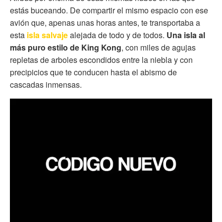
estás buceando. De compartir el mismo espacio con ese
avión que, apenas unas horas antes, te transportaba a
esta
isla salvaje
alejada de todo y de todos.
Una isla al
más puro estilo de King Kong
, con miles de agujas
repletas de arboles escondidos entre la niebla y con
precipicios que te conducen hasta el abismo de
cascadas inmensas.