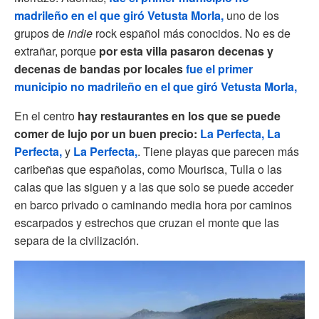
madrileño en el que giró Vetusta Morla,
uno de los
grupos de
indie
rock español más conocidos. No es de
extrañar, porque
por esta villa pasaron decenas y
decenas de bandas por locales
fue el primer
municipio no madrileño en el que giró Vetusta Morla,
En el centro
hay restaurantes en los que se puede
comer de lujo por un buen precio:
La Perfecta,
La
Perfecta,
y
La Perfecta,
. Tiene playas que parecen más
caribeñas que españolas, como Mourisca, Tulla o las
calas que las siguen y a las que solo se puede acceder
en barco privado o caminando media hora por caminos
escarpados y estrechos que cruzan el monte que las
separa de la civilización.