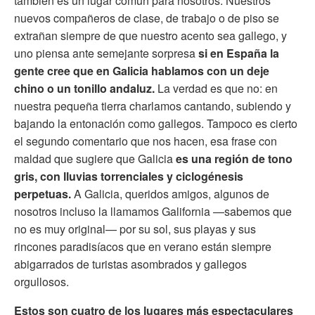
también es un lugar común para nosotros. Nuestros
nuevos compañeros de clase, de trabajo o de piso se
extrañan siempre de que nuestro acento sea gallego, y
uno piensa ante semejante sorpresa
si en España la
gente cree que en Galicia hablamos con un deje
chino o un tonillo andaluz.
La verdad es que no: en
nuestra pequeña tierra charlamos cantando, subiendo y
bajando la entonación como gallegos. Tampoco es cierto
el segundo comentario que nos hacen, esa frase con
maldad que sugiere que Galicia
es una región de tono
gris, con lluvias torrenciales y ciclogénesis
perpetuas.
A Galicia, queridos amigos, algunos de
nosotros incluso la llamamos Galifornia —sabemos que
no es muy original— por su sol, sus playas y sus
rincones paradisíacos que en verano están siempre
abigarrados de turistas asombrados y gallegos
orgullosos.
Estos son cuatro de los lugares más espectaculares