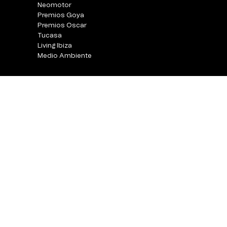
Neomotor
Premios Goya
Premios Oscar
Tucasa
Living Ibiza
Medio Ambiente