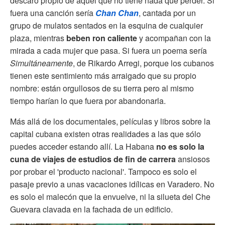
descaro propio de aquel que no tiene nada que perder. Si
fuera una canción sería
Chan Chan
, cantada por un
grupo de mulatos sentados en la esquina de cualquier
plaza, mientras
beben ron caliente
y acompañan con la
mirada a cada mujer que pasa. Si fuera un poema sería
Simultáneamente
, de Rikardo Arregi, porque los cubanos
tienen este sentimiento más arraigado que su propio
nombre: están orgullosos de su tierra pero al mismo
tiempo harían lo que fuera por abandonarla.
Más allá de los documentales, películas y libros sobre la
capital cubana existen otras realidades a las que sólo
puedes acceder estando allí. La Habana
no es solo la
cuna de viajes de estudios de fin de carrera
ansiosos
por probar el 'producto nacional'. Tampoco es solo el
pasaje previo a unas vacaciones idílicas en Varadero. No
es solo el malecón que la envuelve, ni la silueta del Che
Guevara clavada en la fachada de un edificio.