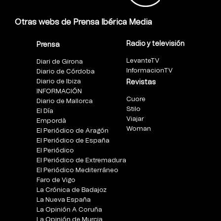
Otras webs de Prensa Ibérica Media
Radio y televisión
Prensa
LevanteTV
Diari de Girona
InformacionTV
Diario de Córdoba
Diario de Ibiza
Revistas
INFORMACIÓN
Cuore
Diario de Mallorca
Stilo
El Día
Viajar
Empordà
Woman
El Periódico de Aragón
El Periódico de España
El Periódico
El Periódico de Extremadura
El Periódico Mediterráneo
Faro de Vigo
La Crónica de Badajoz
La Nueva España
La Opinión A Coruña
La Opinión de Murcia