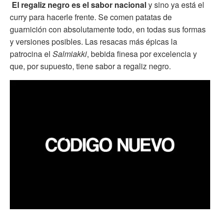
El regaliz negro es el sabor nacional
y sino ya está el
curry para hacerle frente. Se comen patatas de
guarnición con absolutamente todo, en todas sus formas
y versiones posibles. Las resacas más épicas la
patrocina el
Salmiakki
, bebida finesa por excelencia y
que, por supuesto, tiene sabor a regaliz negro.