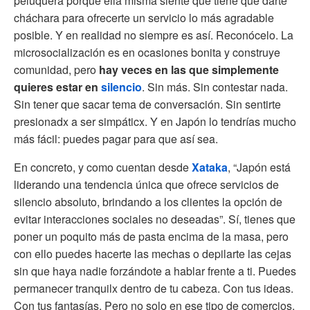
peluquera porque ella misma siente que tiene que darte
cháchara para ofrecerte un servicio lo más agradable
posible. Y en realidad no siempre es así. Reconócelo. La
microsocialización es en ocasiones bonita y construye
comunidad, pero
hay veces en las que simplemente
quieres estar en
silencio
. Sin más. Sin contestar nada.
Sin tener que sacar tema de conversación. Sin sentirte
presionadx a ser simpáticx. Y en Japón lo tendrías mucho
más fácil: puedes pagar para que así sea.
En concreto, y como cuentan desde
Xataka
, “Japón está
liderando una tendencia única que ofrece servicios de
silencio absoluto, brindando a los clientes la opción de
evitar interacciones sociales no deseadas”. Sí, tienes que
poner un poquito más de pasta encima de la masa, pero
con ello puedes hacerte las mechas o depilarte las cejas
sin que haya nadie forzándote a hablar frente a ti. Puedes
permanecer tranquilx dentro de tu cabeza. Con tus ideas.
Con tus fantasías. Pero no solo en ese tipo de comercios.