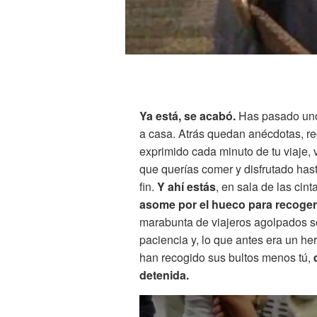
Ya está, se acabó.
Has pasado unos
a casa. Atrás quedan anécdotas, rec
exprimido cada minuto de tu viaje, v
que querías comer y disfrutado hast
fin.
Y ahí estás
, en sala de las cin
asome por el hueco para recogerl
marabunta de viajeros agolpados se
paciencia y, lo que antes era un he
han recogido sus bultos menos tú,
detenida.