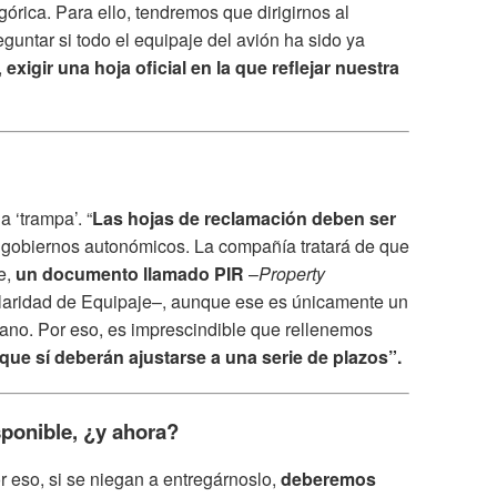
egórica. Para ello, tendremos que dirigirnos al
untar si todo el equipaje del avión ha sido ya
,
exigir una hoja oficial en la que reflejar nuestra
‘trampa’. “
Las hojas de reclamación deben ser
 gobiernos autonómicos. La compañía tratará de que
te,
un documento llamado PIR
–
Property
ularidad de Equipaje–, aunque ese es únicamente un
lano. Por eso, es imprescindible que rellenemos
 que sí deberán ajustarse a una serie de plazos”.
sponible, ¿y ahora?
or eso, si se niegan a entregárnoslo,
deberemos