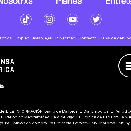
Nosotrxs
Planes
Entret
sotros
Empleo
Aviso legal
Privacidad
Contacto
Canal de denunc
ia
de Ibiza
INFORMACIÓN
Diario de Mallorca
El Día
Empordà
El Periódi
El Periódico Mediterráneo
Faro de Vigo
La Crónica de Badajoz
La Nu
ga
La Opinión de Zamora
La Provincia
Levante-EMV
Mallorca Zeitung