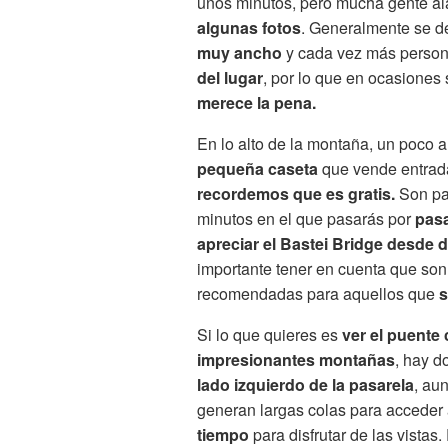
unos minutos, pero mucha gente al
algunas fotos
. Generalmente se de
muy ancho
y cada vez más persona
del lugar
, por lo que en ocasiones
merece la pena.
En lo alto de la montaña, un poco a
pequeña caseta
que vende entrada
recordemos que es gratis.
Son par
minutos en el que pasarás por
pas
apreciar el Bastei Bridge desde 
importante tener en cuenta que son
recomendadas para aquellos que
s
Si lo que quieres es
ver el puente
impresionantes montañas
, hay d
lado izquierdo de la pasarela
, au
generan largas colas para acceder 
tiempo
para disfrutar de las vistas