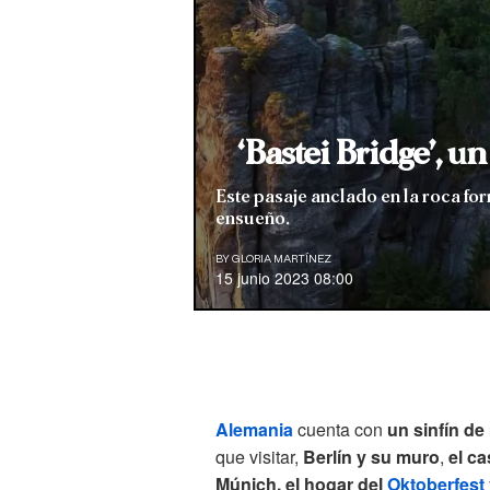
‘Bastei Bridge’, u
Este pasaje anclado en la roca fo
ensueño.
BY
GLORIA MARTÍNEZ
15 junio 2023 08:00
Alemania
cuenta con
un sinfín d
que visitar,
Berlín y su muro
,
el c
Múnich, el hogar del
Oktoberfest