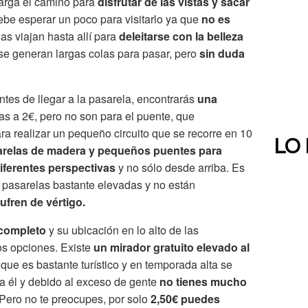
arga el camino para
disfrutar de las vistas y sacar
be esperar un poco para visitarlo ya que
no es
s viajan hasta allí para
deleitarse con la belleza
 se generan largas colas para pasar, pero
sin duda
ntes de llegar a la pasarela, encontrarás
una
s a 2€, pero no son para el puente, que
a realizar un pequeño circuito que se recorre en 10
LO
arelas de madera y pequeños puentes para
diferentes perspectivas
y no sólo desde arriba. Es
 pasarelas bastante elevadas y no están
ufren de vértigo.
 completo
y su ubicación en lo alto de las
os opciones. Existe
un mirador gratuito elevado al
nque es bastante turístico y en temporada alta se
a él y debido al exceso de gente
no tienes mucho
. Pero no te preocupes, por solo
2,50€ puedes