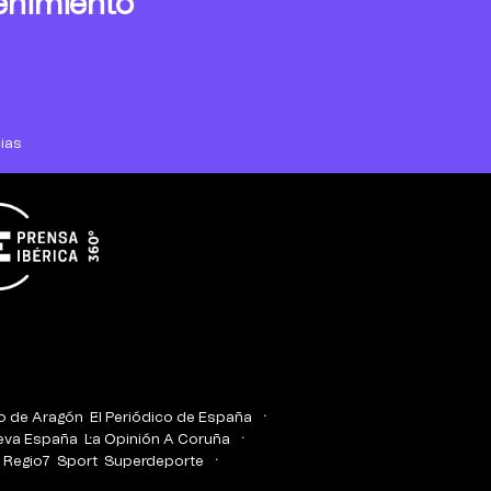
enimiento
ias
co de Aragón
El Periódico de España
eva España
La Opinión A Coruña
Regio7
Sport
Superdeporte