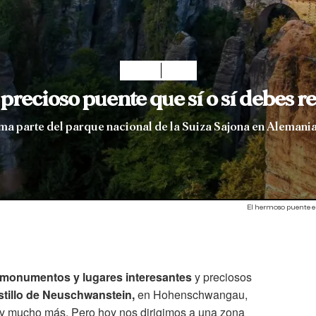
Planes
Viajar
n precioso puente que sí o sí debes r
rma parte del parque nacional de la Suiza Sajona en Alemania 
El hermoso puente en 
e monumentos y lugares interesantes
y preciosos
astillo de Neuschwanstein,
en Hohenschwangau,
y mucho más. Pero hoy nos dirigimos a una zona