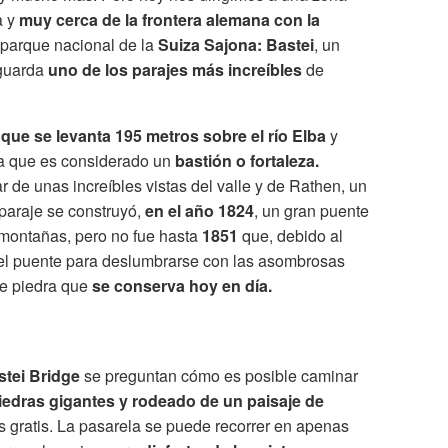
a y
muy cerca de la frontera alemana con la
l parque nacional de la
Suiza Sajona: Bastei
, un
 guarda
uno de los parajes más increíbles
de
ue se levanta 195 metros sobre el río Elba
y
 a que es considerado un
bastión o fortaleza.
r de unas increíbles vistas del valle y de Rathen, un
paraje se construyó,
en el año 1824
,
un gran puente
 montañas, pero no fue hasta
1851
que, debido al
 el puente para deslumbrarse con las asombrosas
de piedra que
se conserva hoy en día.
stei Bridge
se preguntan cómo es posible caminar
iedras gigantes y rodeado de un paisaje de
s gratis. La pasarela se puede recorrer en apenas