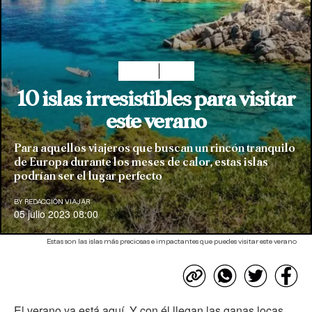
Planes
Viajar
10 islas irresistibles para visitar
este verano
Para aquellos viajeros que buscan un rincón tranquilo
de Europa durante los meses de calor, estas islas
podrían ser el lugar perfecto
BY
REDACCIÓN VIAJAR
05 julio 2023 08:00
Estas son las islas más preciosas e impactantes que puedes visitar este verano
El verano ya está aquí. Y con él llegan las ganas locas