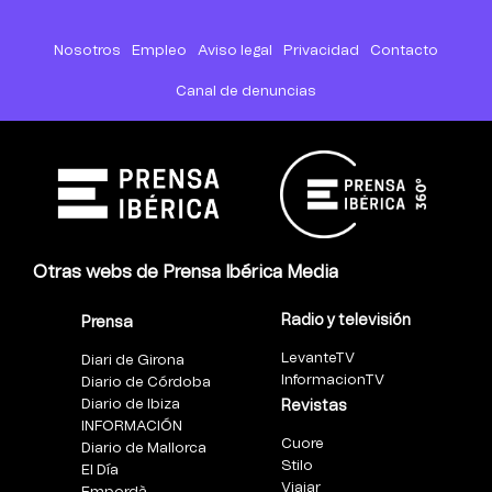
Nosotros
Empleo
Aviso legal
Privacidad
Contacto
Canal de denuncias
Otras webs de Prensa Ibérica Media
Radio y televisión
Prensa
LevanteTV
Diari de Girona
InformacionTV
Diario de Córdoba
Diario de Ibiza
Revistas
INFORMACIÓN
Cuore
Diario de Mallorca
Stilo
El Día
Viajar