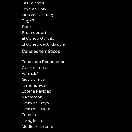
La Provincia
Levante-EMV
Mallorca Zeitung
Regio7
Sport
Superdeporte
El Correo Gallego
El Correo de Andalucia
Canales temáticos
Buscando Respuestas
Compramejor
Fórmula1
Guapisimas
Iberempleos
Loteria Navidad
Neomotor
Premios Goya
Premios Oscar
Tucasa
Living Ibiza
Medio Ambiente