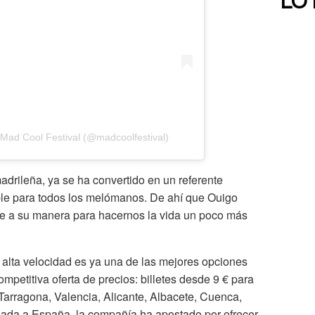
LO
Mad Cool Festival (@madcoolfestival)
madrileña, ya se ha convertido en un referente
ible para todos los melómanos. De ahí que Ouigo
te a su manera para hacernos la vida un poco más
 alta velocidad es ya una de las mejores opciones
competitiva oferta de precios: billetes desde 9 € para
Tarragona, Valencia, Alicante, Albacete, Cuenca,
gada a España, la compañía ha apostado por ofrecer