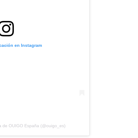
icación en Instagram
da de OUIGO España (@ouigo_es)