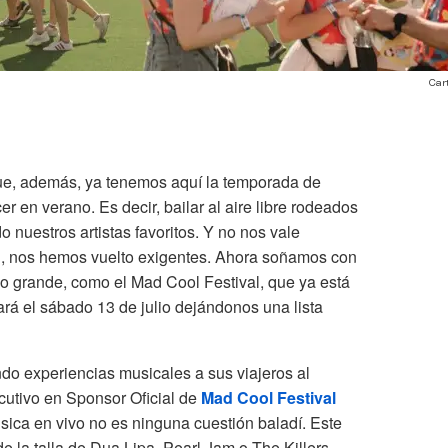
Cart
que, además, ya tenemos aquí la temporada de
r en verano. Es decir, bailar al aire libre rodeados
nuestros artistas favoritos. Y no nos vale
tel, nos hemos vuelto exigentes. Ahora soñamos con
lo grande, como el Mad Cool Festival, que ya está
ará el sábado 13 de julio dejándonos una lista
do experiencias musicales a sus viajeros al
cutivo en Sponsor Oficial de
Mad Cool Festival
sica en vivo no es ninguna cuestión baladí. Este
 de la talla de Dua Lipa, Pearl Jam o The Killers,