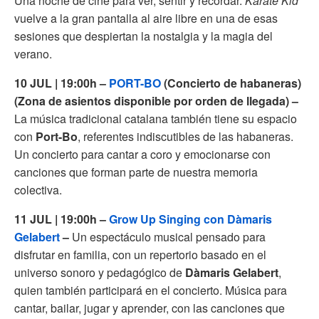
Una noche de cine para ver, sentir y recordar.
Karate Kid
vuelve a la gran pantalla al aire libre en una de esas
sesiones que despiertan la nostalgia y la magia del
verano.
10 JUL | 19:00h –
PORT-BO
(Concierto de habaneras)
(Zona de asientos disponible por orden de llegada) –
La música tradicional catalana también tiene su espacio
con
Port-Bo
, referentes indiscutibles de las habaneras.
Un concierto para cantar a coro y emocionarse con
canciones que forman parte de nuestra memoria
colectiva.
11 JUL | 19:00h –
Grow Up Singing con Dàmaris
Gelabert
–
Un espectáculo musical pensado para
disfrutar en familia, con un repertorio basado en el
universo sonoro y pedagógico de
Dàmaris Gelabert
,
quien también participará en el concierto. Música para
cantar, bailar, jugar y aprender, con las canciones que