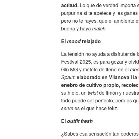
actitud.
Lo que de verdad importa e
purpurina si te apetece y las ganas
pero no te rayes, que el ambiente e
buena y haya
match
.
El
mood
relajado
La tensión no ayuda a disfrutar de l
Festival 2025, es para gozar y olvi
Gin MG y métete de lleno en el
mo
Spain
:
elaborado en Vilanova i la
enebro de cultivo propio, recolec
su hielo, un
twist
de limón y nuestr
todo puede ser perfecto, pero es qu
serve
es el que hace feliz.
El
outfit fresh
¿Sabes esa sensación tan poderos