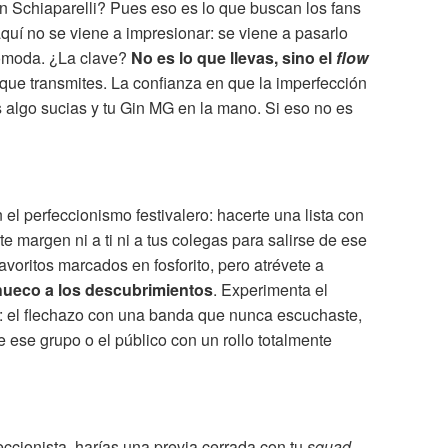
n Schiaparelli? Pues eso es lo que buscan los fans
aquí no se viene a impresionar: se viene a pasarlo
 cómoda. ¿La clave?
No es lo que llevas, sino el
flow
que transmites. La confianza en que la imperfección
s algo sucias y tu Gin MG en la mano. Si eso no es
el perfeccionismo festivalero: hacerte una lista con
rte margen ni a ti ni a tus colegas para salirse de ese
favoritos marcados en fosforito, pero atrévete a
r hueco a los descubrimientos
. Experimenta el
a: el flechazo con una banda que nunca escuchaste,
 ese grupo o el público con un rollo totalmente
feccionista, harías una previa cerrada con tu
squad
,