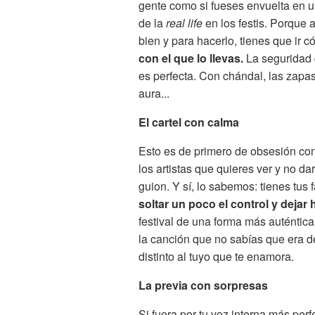
gente como si fueses envuelta en u
de la
real life
en los festis. Porque 
bien y para hacerlo, tienes que ir
con el que lo llevas.
La seguridad 
es perfecta. Con chándal, las zapa
aura...
El cartel con calma
Esto es de primero de obsesión con 
los artistas que quieres ver y no da
guion. Y sí, lo sabemos: tienes tus 
soltar un poco el control y deja
festival de una forma más auténtic
la canción que no sabías que era de
distinto al tuyo que te enamora.
La previa con sorpresas
Si fuera por tu voz interna más per