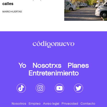
calles
MARIO HUERTAS
Yo
Nosotrxs
Planes
Entretenimiento
Nosotros
Empleo
Aviso legal
Privacidad
Contacto