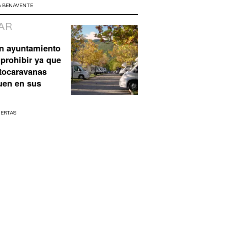
A BENAVENTE
AR
n ayuntamiento
prohibir ya que
utocaravanas
uen en sus
UERTAS