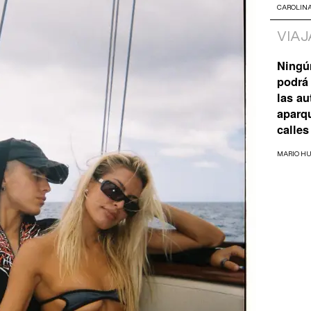
CAROLIN
VIAJ
Ningú
podrá 
las a
aparq
calles
MARIO H