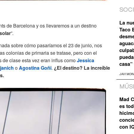
SOC
La nu
ts de Barcelona y os llevaremos a un destino
Taco B
solar
”.
desme
aguaca
 nada sobre cómo pasaríamos el 23 de junio, nos
culpa
s colonias de primaria se tratase, pero con el
pueda
s de clase esta vez eran influs como
Jessica
casa”
janich
o
Agostina Goñi
.
¿El destino? La increíble
s.
JAVI MOR
MÚS
Mad C
es tod
hicim
concie
con I