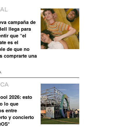
IAL
eva campaña de
ell llega para
ntir que “el
te es el
ble de que no
s comprarte una
A
ICA
ool 2026: esto
o lo que
os entre
rto y concierto
QOS*