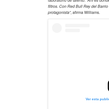
laboratorio de talento.
“Ahí es donde
filtros. Con Red Bull Rey del Barri
protagonista”
, afirma Williams.
Ver esta publ