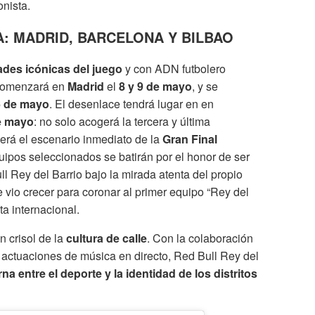
onista.
: MADRID, BARCELONA Y BILBAO
ades icónicas del juego
y con ADN futbolero
 comenzará en
Madrid
el
8 y 9 de mayo
, y se
6 de mayo
. El desenlace tendrá lugar en en
e mayo
: no solo acogerá la tercera y última
e será el escenario inmediato de la
Gran Final
quipos seleccionados se batirán por el honor de ser
 Rey del Barrio bajo la mirada atenta del propio
e vio crecer para coronar al primer equipo “Rey del
ta internacional.
n crisol de la
cultura de calle
. Con la colaboración
y actuaciones de música en directo, Red Bull Rey del
rna entre el deporte y la identidad de los distritos