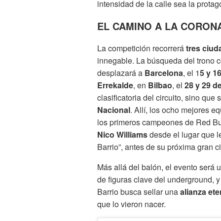
intensidad de la calle sea la protag
EL CAMINO A LA CORONA
La competición recorrerá
tres ciud
innegable. La búsqueda del trono
desplazará a
Barcelona
, el 1
5 y 1
Errekalde
, en
Bilbao
, el
28 y 29 d
clasificatoria del circuito, sino qu
Nacional
. Allí, los ocho mejores e
los primeros campeones de Red Bull
Nico Williams
desde el lugar que l
Barrio”, antes de su próxima gran ci
Más allá del balón, el evento será u
de figuras clave del underground, 
Barrio busca sellar una
alianza ete
que lo vieron nacer.