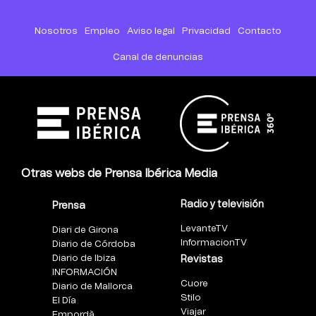
Nosotros
Empleo
Aviso legal
Privacidad
Contacto
Canal de denuncias
Otras webs de Prensa Ibérica Media
Radio y televisión
Prensa
LevanteTV
Diari de Girona
InformacionTV
Diario de Córdoba
Diario de Ibiza
Revistas
INFORMACIÓN
Cuore
Diario de Mallorca
Stilo
El Día
Viajar
Empordà