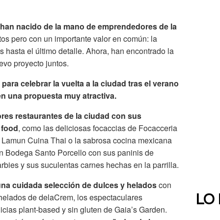
n nacido de la mano de emprendedores de la
itos pero con un importante valor en común: la
 hasta el último detalle. Ahora, han encontrado la
uevo proyecto juntos.
ra celebrar la vuelta a la ciudad tras el verano
en una propuesta muy atractiva.
ores restaurantes de la ciudad con sus
t food
, como las deliciosas focaccias de Focacceria
de Lamun Cuina Thai o la sabrosa cocina mexicana
án Bodega Santo Porcello con sus paninis de
arbies y sus suculentas carnes hechas en la parrilla.
una cuidada selección de dulces y helados
con
helados de delaCrem, los espectaculares
LO
cias plant-based y sin gluten de Gaia’s Garden.