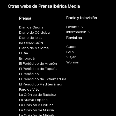
Otras webs de Prensa Ibérica Media
Radio y televisión
Prensa
LevanteTV
Diari de Girona
InformacionTV
Diario de Córdoba
Diario de Ibiza
Revistas
INFORMACIÓN
Cuore
Diario de Mallorca
Stilo
El Día
Viajar
Empordà
Woman
El Periódico de Aragón
El Periódico de España
El Periódico
El Periódico de Extremadura
El Periódico Mediterráneo
Faro de Vigo
La Crónica de Badajoz
La Nueva España
La Opinión A Coruña
La Opinión de Murcia
La Opinión de Málaga