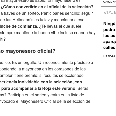
. El mayonesero es sabio. El mayonesero es
CAROLIN
.
¿Cómo convertirte en el oficial de la selección?
VIAJ
 través de un sorteo. Participar es sencillo: seguir
 de las Hellmann’s es tu fav y mencionar a esa
Ningú
inche de confianza
. ¿Te llevas al que suele
podrá 
 siempre mantiene la buena vibe incluso cuando hay
las a
lti?
aparq
calles
mo mayonesero oficial?
MARIO H
ólico. Es un orgullo. Un reconocimiento precioso a
 poniendo la mayonesa en los corazones de los
también tiene premio: si resultas seleccionado
eriencia inolvidable con la selección, con
t para acompañar a la Roja este verano
. Serás
s? Participa en el sorteo y entra en la lista de
nvocado el Mayonesero Oficial de la selección de