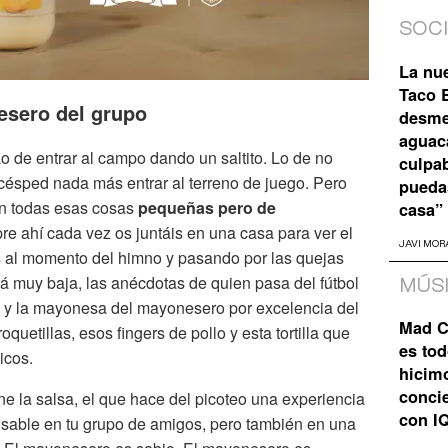
SOC
La nu
Taco B
esero del grupo
desme
aguaca
 Lo de entrar al campo dando un saltito. Lo de no
culpa
 césped nada más entrar al terreno de juego. Pero
pueda
en todas esas cosas
pequeñas pero de
casa”
e ahí cada vez os juntáis en una casa para ver el
JAVI MOR
os al momento del himno y pasando por las quejas
tá muy baja, las anécdotas de quien pasa del fútbol
MÚS
ia y la mayonesa del mayonesero por excelencia del
Mad C
quetillas, esos fingers de pollo y esta tortilla que
es tod
icos.
hicim
concie
one la salsa, el que hace del picoteo una experiencia
con I
ensable en tu grupo de amigos, pero también en una