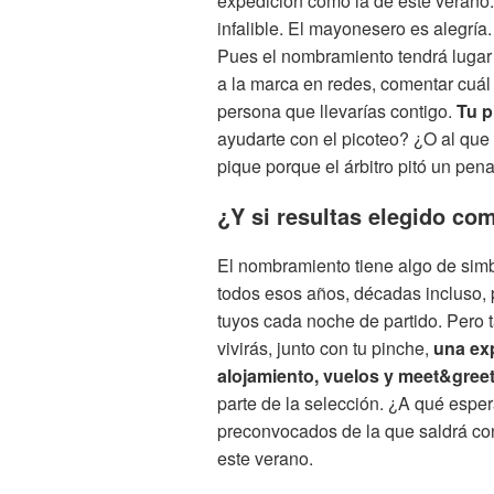
expedición como la de este verano
infalible. El mayonesero es alegría
Pues el nombramiento tendrá lugar a
a la marca en redes, comentar cuál
persona que llevarías contigo.
Tu p
ayudarte con el picoteo? ¿O al que
pique porque el árbitro pitó un pena
¿Y si resultas elegido co
El nombramiento tiene algo de simb
todos esos años, décadas incluso,
tuyos cada noche de partido. Pero 
vivirás, junto con tu pinche,
una exp
alojamiento, vuelos y meet&gree
parte de la selección. ¿A qué espera
preconvocados de la que saldrá co
este verano.