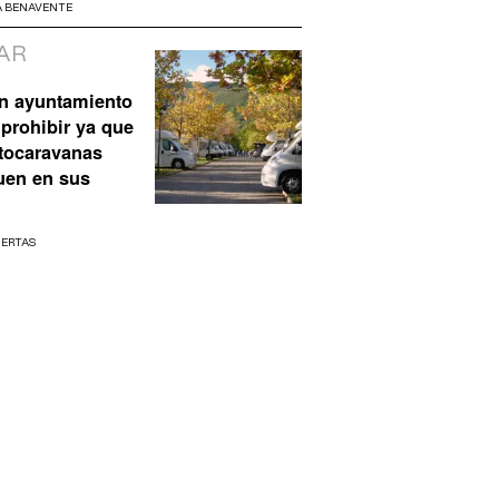
A BENAVENTE
AR
n ayuntamiento
prohibir ya que
utocaravanas
uen en sus
UERTAS