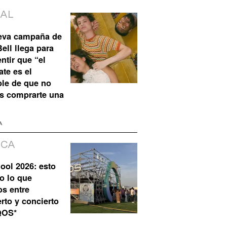
IAL
eva campaña de
ell llega para
ntir que “el
te es el
ble de que no
s comprarte una
A
ICA
ool 2026: esto
o lo que
os entre
rto y concierto
QOS*