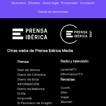
Nosotros
Empleo
Aviso legal
Privacidad
Contacto
Canal de denuncias
Otras webs de Prensa Ibérica Media
Radio y televisión
Prensa
LevanteTV
Diari de Girona
InformacionTV
Diario de Córdoba
Diario de Ibiza
Revistas
INFORMACIÓN
Cuore
Diario de Mallorca
Stilo
El Día
Viajar
Empordà
Woman
El Periódico de Aragón