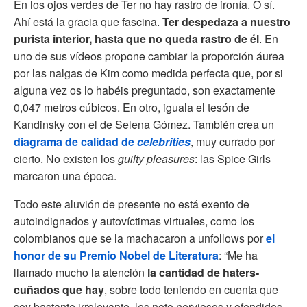
En los ojos verdes de Ter no hay rastro de ironía. O sí.
Ahí está la gracia que fascina.
Ter despedaza a nuestro
purista interior, hasta que no queda rastro de él
. En
uno de sus vídeos propone cambiar la proporción áurea
por las nalgas de Kim como medida perfecta que, por si
alguna vez os lo habéis preguntado, son exactamente
0,047 metros cúbicos. En otro, iguala el tesón de
Kandinsky con el de Selena Gómez. También crea un
diagrama de calidad de
celebrities
, muy currado por
cierto. No existen los
guilty pleasures
: las Spice Girls
marcaron una época.
Todo este aluvión de presente no está exento de
autoindignados y autovíctimas virtuales, como los
colombianos que se la machacaron a unfollows por
el
honor de su Premio Nobel de Literatura
: “Me ha
llamado mucho la atención
la cantidad de haters-
cuñados que hay
, sobre todo teniendo en cuenta que
soy bastante irrelevante, les noto nerviosos y ofendidos,