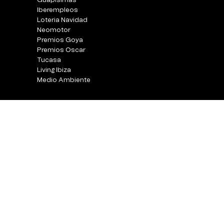
Guapisimas
Iberempleos
Loteria Navidad
Neomotor
Premios Goya
Premios Oscar
Tucasa
Living Ibiza
Medio Ambiente