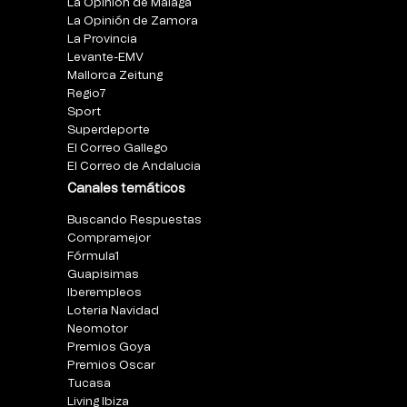
La Opinión de Málaga
La Opinión de Zamora
La Provincia
Levante-EMV
Mallorca Zeitung
Regio7
Sport
Superdeporte
El Correo Gallego
El Correo de Andalucia
Canales temáticos
Buscando Respuestas
Compramejor
Fórmula1
Guapisimas
Iberempleos
Loteria Navidad
Neomotor
Premios Goya
Premios Oscar
Tucasa
Living Ibiza