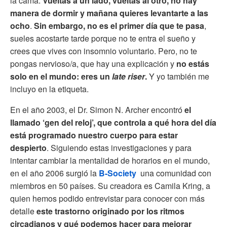
la cama.
Vueltas a un lado, vueltas al otro, no hay
manera de dormir y mañana quieres levantarte a las
ocho
.
Sin embargo, no es el primer día que te pasa
,
sueles acostarte tarde porque no te entra el sueño y
crees que vives con insomnio voluntario. Pero, no te
pongas nervioso/a, que hay una explicación y
no estás
solo en el mundo: eres un
late riser
.
Y yo también me
incluyo en la etiqueta.
En el año 2003, el Dr. Simon N. Archer encontró
el
llamado ‘gen del reloj’, que controla a qué hora del día
está programado nuestro cuerpo para estar
despierto
. Siguiendo estas investigaciones y para
intentar cambiar la mentalidad de horarios en el mundo,
en el año 2006 surgió la
B-Society
una comunidad con
miembros en 50 países. Su creadora es Camila Kring, a
quien hemos podido entrevistar para conocer con más
detalle
este trastorno originado por los ritmos
circadianos y qué podemos hacer para mejorar