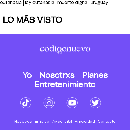
eutanasia
ley eutanasia
muerte digna
uruguay
LO MÁS VISTO
Yo
Nosotrxs
Planes
Entretenimiento
Nosotros
Empleo
Aviso legal
Privacidad
Contacto