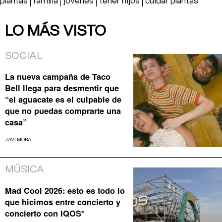
plantas
familia
jovenes
tener hijos
cuidar plantas
LO MÁS VISTO
SOCIAL
La nueva campaña de Taco
Bell llega para desmentir que
“el aguacate es el culpable de
que no puedas comprarte una
casa”
JAVI MORA
MÚSICA
Mad Cool 2026: esto es todo lo
que hicimos entre concierto y
concierto con IQOS*