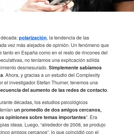
a década:
polarización
, la tendencia de las
cada vez más alejados de opinión. Un fenómeno que
e tanto en España como en el resto de rincones del
peculativas, no teníamos una explicación sólida
recimiento desmesurado.
Simplemente sabíamos
na
. Ahora, y gracias a un estudio del Complexity
or el investigador Stefan Thurner, tenemos una
secuencia del aumento de las redes de contacto
.
durante décadas, los estudios psicológicos
tenían
un promedio de dos amigos cercanos,
sus opiniones sobre temas importantes
”. Era
ropias ideas. Luego, “alrededor de 2008, se produjo
cinco amigos cercanos”, lo que coincidió con el