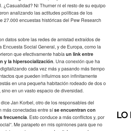
l. ¿Casualidad? Ni Thurner ni el resto de su equipo
ieron analizando las actitudes políticas de los
e 27.000 encuestas históricas del Pew Research
on datos sobre las redes de amistad extraídos de
a Encuesta Social General, y de Europa, como la
rieron que efectivamente había
un link entre
 y la hipersocialización
. Una conexión que ha
 digitalizando cada vez más y pasando más tiempo
ntactos que pueden influirnos son infinitamente
o estás en una pequeña habitación rodeado de dos o
 sino en un vasto espacio de diversidad.
dice Jan Korbel, otro de los responsables del
án más conectadas entre sí
se encuentran con
LO
s frecuencia
. Esto conduce a más conflictos y, por
social”. Me parapeto en mis opiniones para que no