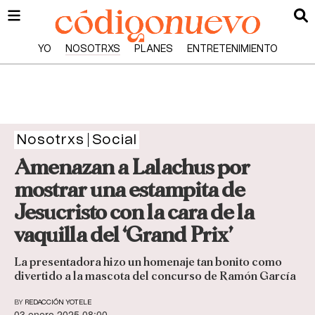
YO
NOSOTRXS
PLANES
ENTRETENIMIENTO
Nosotrxs
Social
Amenazan a Lalachus por
mostrar una estampita de
Jesucristo con la cara de la
vaquilla del ‘Grand Prix’
La presentadora hizo un homenaje tan bonito como
divertido a la mascota del concurso de Ramón García
BY
REDACCIÓN YOTELE
03 enero 2025 08:00