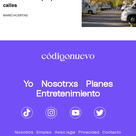
calles
MARIO HUERTAS
Yo
Nosotrxs
Planes
Entretenimiento
Nosotros
Empleo
Aviso legal
Privacidad
Contacto