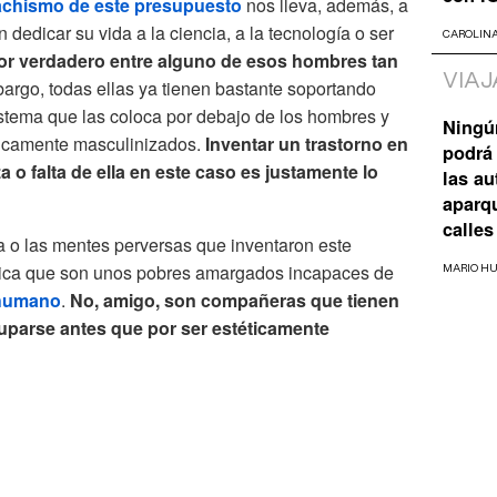
chismo de este presupuesto
nos lleva, además, a
dedicar su vida a la ciencia, a la tecnología o ser
CAROLIN
or verdadero entre alguno de esos hombres tan
VIAJ
rgo, todas ellas ya tienen bastante soportando
istema que las coloca por debajo de los hombres y
Ningú
ricamente masculinizados.
Inventar un trastorno en
podrá 
za o falta de ella en este caso es justamente lo
las a
aparq
calles
a o las mentes perversas que inventaron este
dica que son unos pobres amargados incapaces de
MARIO H
 humano
.
No, amigo, son compañeras que tienen
parse antes que por ser estéticamente