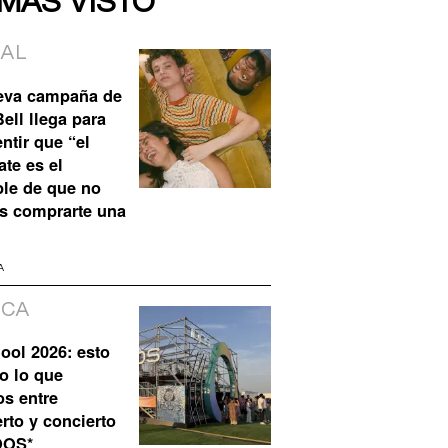
 MÁS VISTO
IAL
eva campaña de
ell llega para
ntir que “el
te es el
ble de que no
s comprarte una
A
ICA
ool 2026: esto
o lo que
os entre
rto y concierto
QOS*