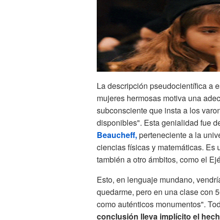
La descripción pseudocientífica a e
mujeres hermosas motiva una adec
subconsciente que insta a los varo
disponibles". Esta genialidad fue d
Beaucheff,
perteneciente a la univ
ciencias físicas y matemáticas. Es u
también a otro ámbitos, como el Ejé
Esto, en lenguaje mundano, vendría
quedarme, pero en una clase con 50
como auténticos monumentos". To
conclusión lleva implícito el he