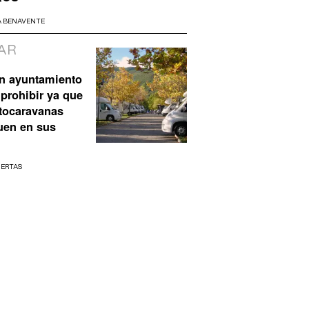
A BENAVENTE
AR
n ayuntamiento
prohibir ya que
utocaravanas
uen en sus
UERTAS