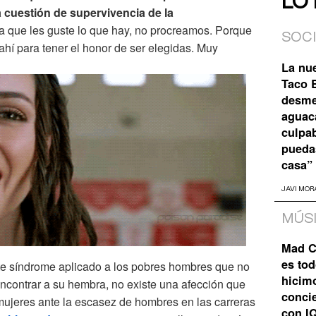
LO
na cuestión de supervivencia de la
 a que les guste lo que hay, no procreamos. Porque
SOC
 ahí para tener el honor de ser elegidas. Muy
La nu
Taco B
desme
aguaca
culpa
pueda
casa”
JAVI MOR
MÚS
Mad C
es tod
ste síndrome aplicado a los pobres hombres que no
hicim
encontrar a su hembra, no existe una afección que
concie
 mujeres ante la escasez de hombres en las carreras
con I