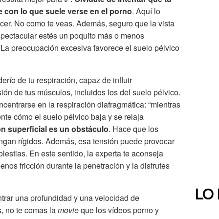
e con lo que suele verse en el porno
. Aquí lo
acer. No como te veas. Además, seguro que la vista
 espectacular estés un poquito más o menos
 La preocupación excesiva favorece el suelo pélvico
río de tu respiración, capaz de influir
ón de tus músculos, incluidos los del suelo pélvico.
centrarse en la respiración diafragmática: “mientras
nte cómo el suelo pélvico baja y se relaja
ón superficial es un obstáculo
. Hace que los
ongan rígidos. Además, esa tensión puede provocar
estias. En este sentido, la experta te aconseja
enos fricción durante la penetración y la disfrutes
LO
ntrar una profundidad y una velocidad de
, no te comas la
movie
que los vídeos porno y