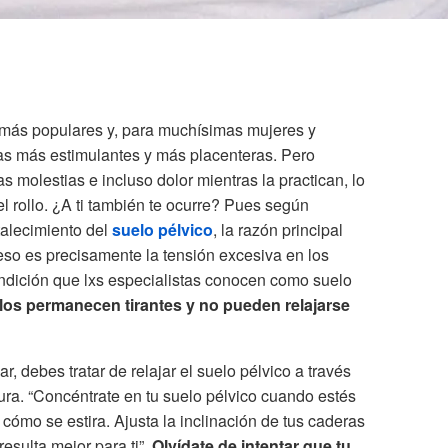
s más populares y, para muchísimas mujeres y
s más estimulantes y más placenteras. Pero
s molestias e incluso dolor mientras la practican, lo
l rollo. ¿A ti también te ocurre? Pues según
rtalecimiento del
suelo pélvico
, la razón principal
eso es precisamente la tensión excesiva en los
ndición que lxs especialistas conocen como suelo
os permanecen tirantes y no pueden relajarse
, debes tratar de relajar el suelo pélvico a través
ura. “Concéntrate en tu suelo pélvico cuando estés
 cómo se estira. Ajusta la inclinación de tus caderas
esulta mejor para ti”.
Olvídate de intentar que tu