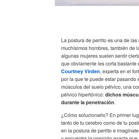
La postura de perrito es una de la
muchísimos hombres, también de la
algunas mujeres suelen sentir cierta
que obviamente les corta bastante e
Courtney Virden
, experta en el fo
por la que te puede estar pasando 
músculos del suelo pélvico, una co
pélvico hipertónico:
dichos múscul
durante la penetración
.
¿Cómo solucionarlo? En primer lugar
tanto de tu cerebro como de tu post
en la postura de perrito e imagínate
y encuentra la posición exacta que r