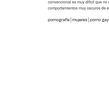
convencional es muy difícil que n
comportamientos muy oscuros de expl
pornografía
mujeres
porno gay