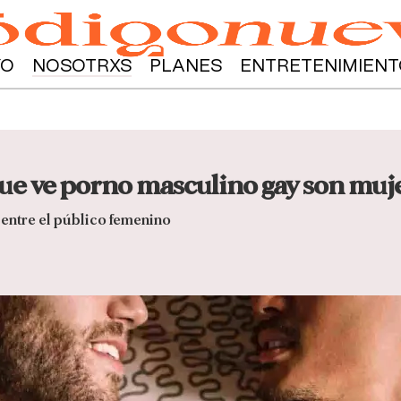
YO
NOSOTRXS
PLANES
ENTRETENIMIENT
que ve porno masculino gay son muj
 entre el público femenino