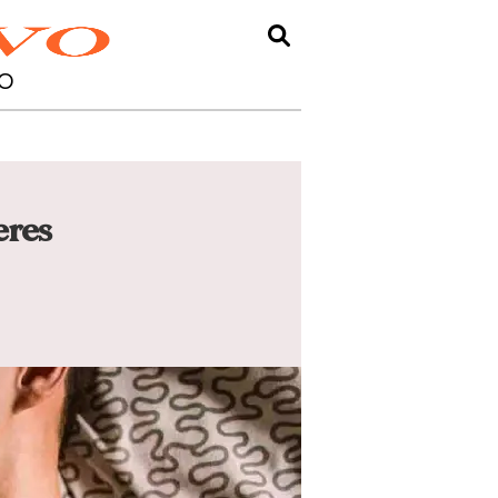
O
eres