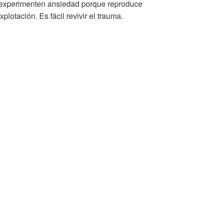
o experimenten ansiedad porque reproduce
otación. Es fácil revivir el trauma.