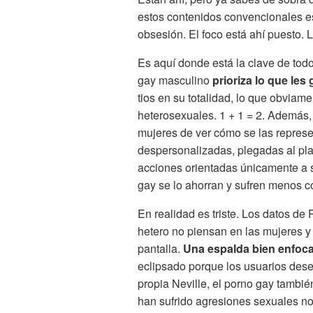
estos contenidos convencionales es
obsesión. El foco está ahí puesto. 
Es aquí donde está la clave de todo
gay masculino
prioriza lo que le
tios en su totalidad, lo que obviam
heterosexuales. 1 + 1 = 2. Además,
mujeres de ver cómo se las repres
despersonalizadas, plegadas al pla
acciones orientadas únicamente a sa
gay se lo ahorran y sufren menos c
En realidad es triste. Los datos d
hetero no piensan en las mujeres y 
pantalla.
Una espalda bien enfoca
eclipsado porque los usuarios dese
propia Neville, el porno gay tambié
han sufrido agresiones sexuales no 