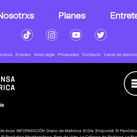
Nosotrxs
Planes
Entret
sotros
Empleo
Aviso legal
Privacidad
Contacto
Canal de denunc
ia
de Ibiza
INFORMACIÓN
Diario de Mallorca
El Día
Empordà
El Periódi