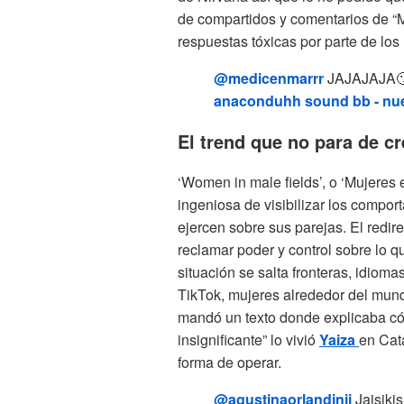
de compartidos y comentarios de “
respuestas tóxicas por parte de l
@medicenmarrr
JAJAJAJA
anaconduhh sound bb - nu
El trend que no para de cr
‘Women in male fields’, o ‘Mujeres
ingeniosa de visibilizar los compo
ejercen sobre sus parejas. El redir
reclamar poder y control sobre lo q
situación se salta fronteras, idiom
TikTok, mujeres alrededor del mun
mandó un texto donde explicaba có
insignificante” lo vivió
Yaiza
en Cata
forma de operar.
@agustinaorlandinii
Jajsjkjs