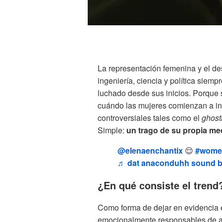
La representación femenina y el de
ingeniería, ciencia y política siemp
luchado desde sus inicios. Porque 
cuándo las mujeres comienzan a i
controversiales tales como el
ghost
Simple:
un trago de su propia me
@elenaenchantix
😌
#women
♬ dat anaconduhh sound b
¿En qué consiste el trend
Como forma de dejar en evidencia 
emocionalmente responsables de a