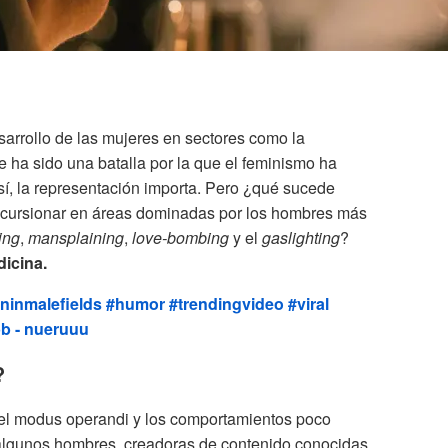
sarrollo de las mujeres en sectores como la
re ha sido una batalla por la que el feminismo ha
sí, la representación importa. Pero ¿qué sucede
ncursionar en áreas dominadas por los hombres más
ing
,
mansplaining
,
love-bombing
y el
gaslighting
?
dicina.
inmalefields
#humor
#trendingvideo
#viral
b - nueruuu
?
el modus operandi y los comportamientos poco
lgunos hombres, creadoras de contenido conocidas