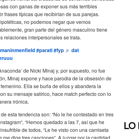
osas con ganas de exponer sus más terribles
 frases típicas que recibirían de sus parejas.
hipotéticas, no podemos negar que vemos
tablemente, gran parte del género masculino tiene
 relaciones interpersonales se trata.
maninmenfield
#parati
#fyp
♬ dat
eruuu
‘Anaconda’ de Nicki Minaj y, por supuesto, no fue
ión, Minaj expone y hace parodia de la obsesión de
 femenino. Ella se burla de ellos y abandera la
on su mensaje satírico, hace match perfecto con lo
nera irónica.
de esta tendencia son: “No le he contestado en tres
 Instagram”, “Hemos quedado a las 7, así que he
LO
 insufrible de todos, “Le he visto con una camiseta
 me diga tres canciones”. A juzgar por la cantidad