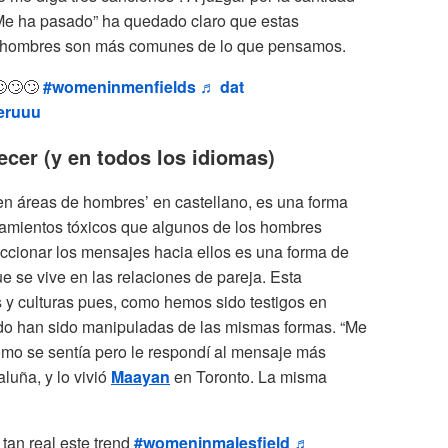
Me ha pasado” ha quedado claro que estas
os hombres son más comunes de lo que pensamos.
🙄🙄
#womeninmenfields
♬ dat
eruuu
ecer (y en todos los idiomas)
 en áreas de hombres’ en castellano, es una forma
rtamientos tóxicos que algunos de los hombres
eccionar los mensajes hacia ellos es una forma de
ue se vive en las relaciones de pareja. Esta
as y culturas pues, como hemos sido testigos en
do han sido manipuladas de las mismas formas. “Me
mo se sentía pero le respondí al mensaje más
luña, y lo vivió
Maayan
en Toronto. La misma
 tan real este trend
#womeninmalesfield
♬