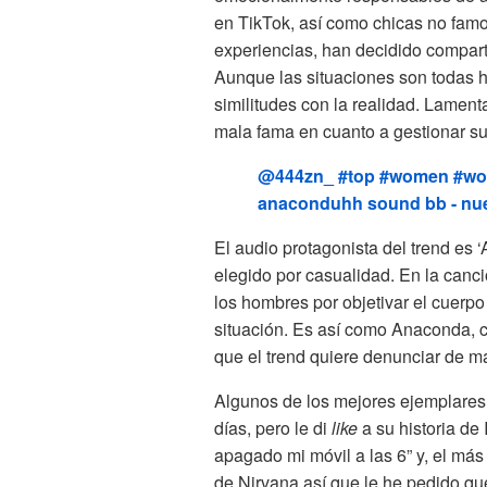
en TikTok, así como chicas no fam
experiencias, han decidido compartir
Aunque las situaciones son todas 
similitudes con la realidad. Lamen
mala fama en cuanto a gestionar sus
@444zn_
#top
#women
#wo
anaconduhh sound bb - nu
El audio protagonista del trend es 
elegido por casualidad. En la canc
los hombres por objetivar el cuerpo
situación. Es así como Anaconda, c
que el trend quiere denunciar de ma
Algunos de los mejores ejemplares 
días, pero le di
like
a su historia de
apagado mi móvil a las 6” y, el más
de Nirvana así que le he pedido que