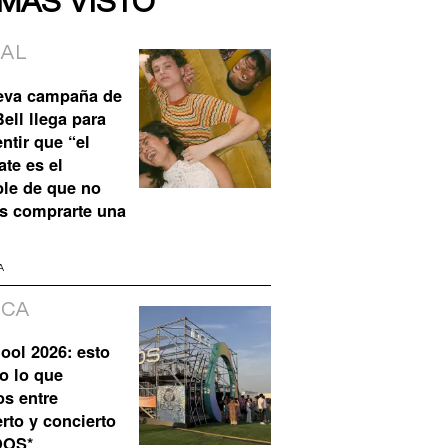
 MÁS VISTO
IAL
eva campaña de
ell llega para
ntir que “el
te es el
ble de que no
s comprarte una
A
ICA
ool 2026: esto
o lo que
os entre
rto y concierto
QOS*