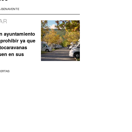
A BENAVENTE
AR
n ayuntamiento
prohibir ya que
utocaravanas
uen en sus
UERTAS