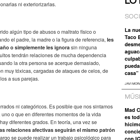
LO
narlas ni exteriorizarlas.
SOC
La nu
ido algún tipo de abusos o maltrato físico o
Taco B
do el padre, la madre o la figura de referencia,
les
desme
 daño o simplemente les ignora
sin ninguna
aguaca
adultos tendrán relaciones de mucha dependencia
culpa
uando la otra persona se acerque demasiado,
pueda
on muy tóxicas, cargadas de ataques de celos, de
casa”
los a sus parejas.
JAVI MOR
MÚS
errados ni categóricos. Es posible que nos sintamos
Mad C
a uno o que en diferentes momentos de la vida
es tod
hay diferentes grados. En teoría, una vez se
hicim
as relaciones afectivas seguirán el mismo patrón
concie
argo se puede realizar un trabajo psicológico para
con I