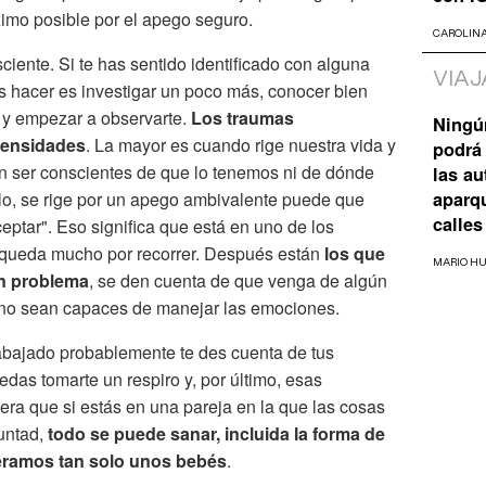
imo posible por el apego seguro.
CAROLIN
ciente. Si te has sentido identificado con alguna
VIAJ
es hacer es investigar un poco más, conocer bien
y empezar a observarte.
Los traumas
Ningú
ntensidades
. La mayor es cuando rige nuestra vida y
podrá 
in ser conscientes de que lo tenemos ni de dónde
las a
lo, se rige por un apego ambivalente puede que
aparq
calles
ceptar". Eso significa que está en uno de los
 queda mucho por recorrer. Después están
los que
MARIO H
un problema
, se den cuenta de que venga de algún
í no sean capaces de manejar las emociones.
abajado probablemente te des cuenta de tus
edas tomarte un respiro y, por último, esas
ra que si estás en una pareja en la que las cosas
untad,
todo se puede sanar, incluida la forma de
ramos tan solo unos bebés
.