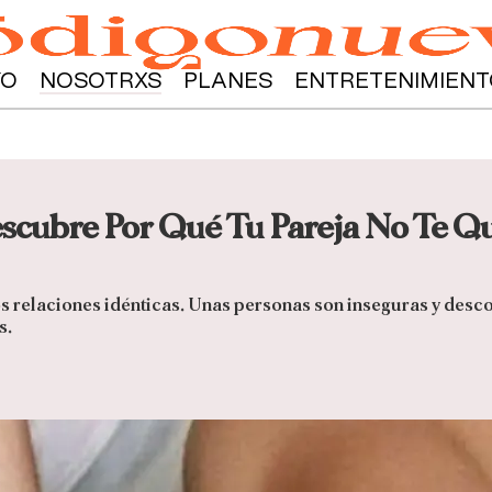
YO
NOSOTRXS
PLANES
ENTRETENIMIENT
scubre Por Qué Tu Pareja No Te Q
s relaciones idénticas. Unas personas son inseguras y descon
s.