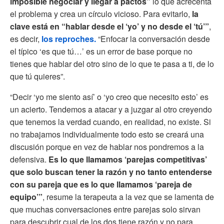
imposible negociar y llegar a pactos”
lo que acrecenta
el problema y crea un círculo vicioso. Para evitarlo,
la
clave está en “hablar desde el ‘yo’ y no desde el ‘tú’”
,
es decir,
los reproches.
“Enfocar la conversación desde
el típico ‘es que tú…’ es un error de base porque no
tienes que hablar del otro sino de lo que te pasa a ti, de lo
que tú quieres”.
“Decir ‘yo me siento así’ o ‘yo creo que necesito esto’ es
un acierto. Tendemos a atacar y a juzgar al otro creyendo
que tenemos la verdad cuando, en realidad, no existe. Si
no trabajamos individualmente todo esto se creará una
discusión porque en vez de hablar nos pondremos a la
defensiva.
Es lo que llamamos ‘parejas competitivas’
que solo buscan tener la razón y no tanto entenderse
con su pareja que es lo que llamamos ‘pareja de
equipo’”
, resume la terapeuta a la vez que se lamenta de
que muchas conversaciones entre parejas solo sirvan
para descubrir cual de los dos tiene razón y no para