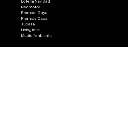
Loteria Navidad
Neomotor
Premios Goya
Premios Oscar
Tucasa
Living Ibiza
Medio Ambiente