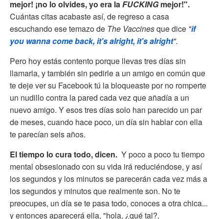
mejor! ¡no lo olvides, yo era la
FUCKING
mejor!".
Cuántas citas acabaste así, de regreso a casa
escuchando ese temazo de
The Vaccines
que dice
"
if
you wanna come back, it's alright, it's alright
".
Pero hoy estás contento porque llevas tres días sin
llamarla, y también sin pedirle a un amigo en común que
te deje ver su Facebook tú la bloqueaste por no romperte
un nudillo contra la pared cada vez que añadía a un
nuevo amigo. Y esos tres días solo han parecido un par
de meses, cuando hace poco, un día sin hablar con ella
te parecían seis años.
El tiempo lo cura todo, dicen.
Y poco a poco tu tiempo
mental obsesionado con su vida irá reduciéndose, y así
los segundos y los minutos se parecerán cada vez más a
los segundos y minutos que realmente son. No te
preocupes, un día se te pasa todo, conoces a otra chica...
y entonces aparecerá ella, "hola, ¿qué tal?.