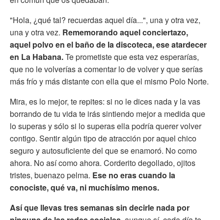
"Hola, ¿qué tal? recuerdas aquel día...", una y otra vez,
una y otra vez.
Rememorando aquel conciertazo,
aquel polvo en el baño de la discoteca, ese atardecer
en La Habana.
Te prometiste que esta vez esperarías,
que no le volverías a comentar lo de volver y que serías
más frío y más distante con ella que el mismo Polo Norte.
Mira, es lo mejor, te repites: si no le dices nada y la vas
borrando de tu vida te irás sintiendo mejor a medida que
lo superas y sólo si lo superas ella podría querer volver
contigo. Sentir algún tipo de atracción por aquel chico
seguro y autosuficiente del que se enamoró. No como
ahora. No así como ahora. Corderito degollado, ojitos
tristes, buenazo pelma.
Ese no eras cuando la
conociste, qué va, ni muchísimo menos.
Así que llevas tres semanas sin decirle nada por
ninguna de las redes sociales,
aunque sí, cada día te