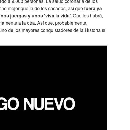
zado a 9.000 personas. La salud coronaria de los
cho mejor que la de los casados, así que
fuera ya
nos juergas y unos ‘viva la vida’.
Que los habrá,
iamente a la otra. Así que, probablemente,
uno de los mayores conquistadores de la Historia si