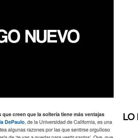
que creen que la soltería tiene más ventajas
LO
la DePaulo
, de la Universidad de California, es una
tea algunas razones por las que sentirse orgulloso
tería de ‘te vas a quedar para vestir santos’. Oye, que