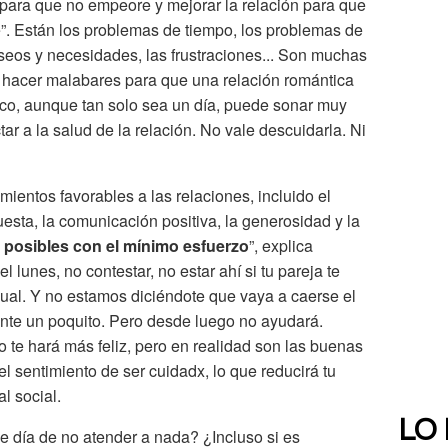
 para que no empeore y mejorar la relación para que
”. Están los problemas de tiempo, los problemas de
eseos y necesidades, las frustraciones... Son muchas
 hacer malabares para que una relación romántica
tico, aunque tan solo sea un día, puede sonar muy
r a la salud de la relación. No vale descuidarla. Ni
ientos favorables a las relaciones, incluido el
esta, la comunicación positiva, la generosidad y la
 posibles con el mínimo esfuerzo
”, explica
lunes, no contestar, no estar ahí si tu pareja te
gual. Y no estamos diciéndote que vaya a caerse el
te un poquito. Pero desde luego no ayudará.
 te hará más feliz, pero en realidad son las buenas
el sentimiento de ser cuidadx, lo que reducirá tu
l social.
LO
día de no atender a nada? ¿Incluso si es