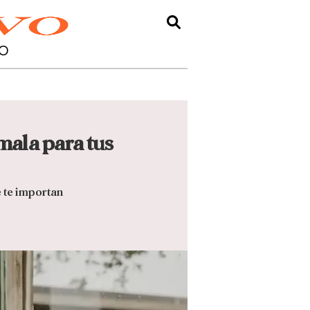
O
 mala para tus
e te importan