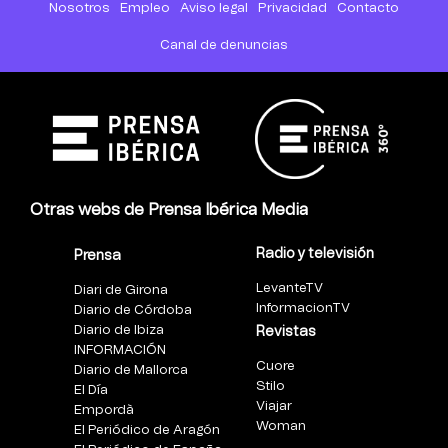
Nosotros
Empleo
Aviso legal
Privacidad
Contacto
Canal de denuncias
Otras webs de Prensa Ibérica Media
Radio y televisión
Prensa
LevanteTV
Diari de Girona
InformacionTV
Diario de Córdoba
Diario de Ibiza
Revistas
INFORMACIÓN
Cuore
Diario de Mallorca
Stilo
El Día
Viajar
Empordà
Woman
El Periódico de Aragón