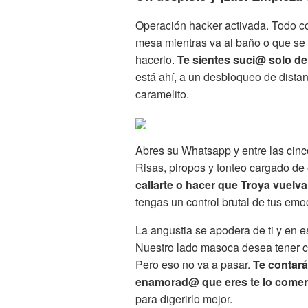
Operación hacker activada. Todo c
mesa mientras va al baño o que se l
hacerlo.
Te sientes suci@ solo de
está ahí, a un desbloqueo de distan
caramelito.
Abres su Whatsapp y entre las cin
Risas, piropos y tonteo cargado d
callarte o hacer que Troya vuelv
tengas un control brutal de tus em
La angustia se apodera de ti y en 
Nuestro lado masoca desea tener 
Pero eso no va a pasar.
Te contará
enamorad@ que eres te lo comer
para digerirlo mejor.