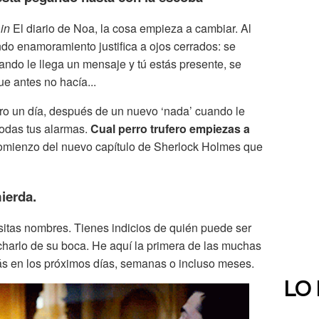
in
El diario de Noa, la cosa empieza a cambiar. Al
undo enamoramiento justifica a ojos cerrados: se
ando le llega un mensaje y tú estás presente, se
ue antes no hacía...
ero un día, después de un nuevo ‘nada’ cuando le
todas tus alarmas.
Cual perro trufero empiezas a
 comienzo del nuevo capítulo de Sherlock Holmes que
ierda.
tas nombres. Tienes indicios de quién puede ser
charlo de su boca. He aquí la primera de las muchas
rás en los próximos días, semanas o incluso meses.
LO