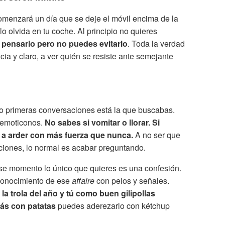
omenzará un día que se deje el móvil encima de la
o olvida en tu coche. Al principio no quieres
 pensarlo pero no puedes evitarlo
. Toda la verdad
cia y claro, a ver quién se resiste ante semejante
co primeras conversaciones está la que buscabas.
e emoticonos.
No sabes si vomitar o llorar. Si
a a arder con más fuerza que nunca.
A no ser que
ociones, lo normal es acabar preguntando.
ese momento lo único que quieres es una confesión.
conocimiento de ese
affaire
con pelos y señales.
 la trola del año y tú como buen gilipollas
ás con patatas
puedes aderezarlo con kétchup