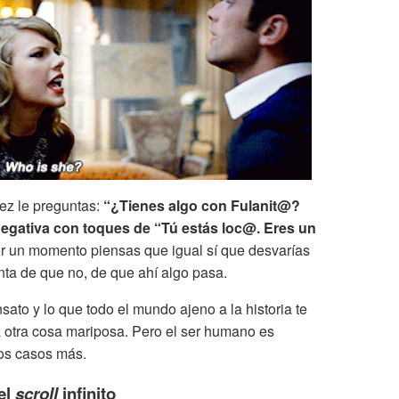
ez le preguntas:
“¿Tienes algo con Fulanit@?
gativa con toques de “Tú estás loc@. Eres un
 un momento piensas que igual sí que desvarías
enta de que no, de que ahí algo pasa.
ato y lo que todo el mundo ajeno a la historia te
 otra cosa mariposa. Pero el ser humano es
tos casos más.
el
scroll
infinito