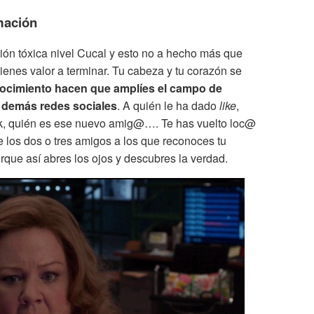
mación
ón tóxica nivel Cucal y esto no a hecho más que
ienes valor a terminar. Tu cabeza y tu corazón se
ocimiento hacen que amplíes el campo de
y demás redes sociales
. A quién le ha dado
like
,
k, quién es ese nuevo amig@…. Te has vuelto loc@
nte los dos o tres amigos a los que reconoces tu
rque así abres los ojos y descubres la verdad.