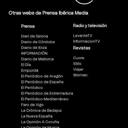
Otras webs de Prensa Ibérica Media
Radio y televisión
Prensa
LevanteTV
Diari de Girona
InformacionTV
Diario de Córdoba
Diario de Ibiza
Revistas
INFORMACIÓN
Cuore
Diario de Mallorca
Stilo
El Día
Viajar
Empordà
Woman
El Periódico de Aragón
El Periódico de España
El Periódico
El Periódico de Extremadura
El Periódico Mediterráneo
Faro de Vigo
La Crónica de Badajoz
La Nueva España
La Opinión A Coruña
La Opinión de Murcia