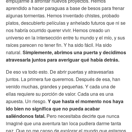
empujarme a afrontar nuevos proyectos. Hemos
aprendido a hacer paraguas a base de besos para frenar
algunas tormentas. Hemos inventado chistes, probado
platos, descubierto películas y anhelado futuros que ni se
nos habría ocurrido querer vivir. Hemos creado un
universo en la intersección entre tu mundo y el mío, y sus
raíces parecen no tener fin. Y ha sido fácil. Ha sido
natural.
Simplemente, abrimos una puerta y decidimos
atravesarla juntos para averiguar qué había detrás.
De eso va todo esto. De abrir puertas y atravesarlas
juntos. La primera fue querernos. Después de esa, han
venido muchas, grandes y pequeñas. Y cada una de
ellas requiere su porción de valor. Cada una es una
apuesta. Un riesgo.
Y que hasta el momento nos haya
ido bien no significa que no pueda acabar
saliéndonos fatal.
Pero necesitaba decirte que nunca
imaginé que una aventura tan loca pudiera darme tanta
paz. Que no me canso de explorar el mundo que estamos