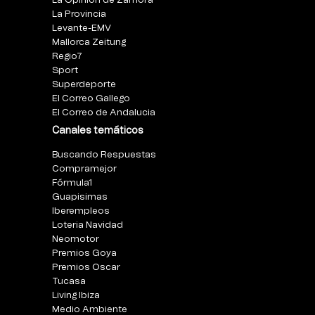
La Opinión de Zamora
La Provincia
Levante-EMV
Mallorca Zeitung
Regio7
Sport
Superdeporte
El Correo Gallego
El Correo de Andalucia
Canales temáticos
Buscando Respuestas
Compramejor
Fórmula1
Guapisimas
Iberempleos
Loteria Navidad
Neomotor
Premios Goya
Premios Oscar
Tucasa
Living Ibiza
Medio Ambiente