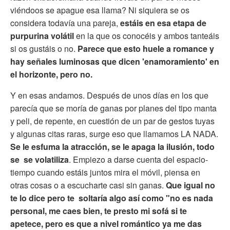
viéndoos se apague esa llama? Ni siquiera se os
considera todavía una pareja,
estáis en esa etapa de
purpurina volátil
en la que os conocéis y ambos tanteáis
si os gustáis o no.
Parece que esto huele a romance y
hay señales luminosas que dicen 'enamoramiento' en
el horizonte, pero no.
Y en esas andamos. Después de unos días en los que
parecía que se moría de ganas por planes del tipo manta
y peli, de repente, en cuestión de un par de gestos tuyas
y algunas citas raras, surge eso que llamamos LA NADA.
Se le esfuma la atracción, se le apaga la ilusión,
todo
se
se volatiliza
. Empiezo a darse cuenta del espacio-
tiempo cuando estáis juntos mira el móvil, piensa en
otras cosas o a escucharte casi sin ganas.
Que igual no
te lo dice pero te soltaría algo así como "no es nada
personal, me caes bien, te presto mi sofá si te
apetece, pero es que a nivel romántico ya me das