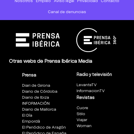
Nosotros
Empleo
Aviso legal
Privacidad
Contacto
Canal de denuncias
Otras webs de Prensa Ibérica Media
Radio y televisión
Prensa
LevanteTV
Diari de Girona
InformacionTV
Diario de Córdoba
Diario de Ibiza
Revistas
INFORMACIÓN
Cuore
Diario de Mallorca
Stilo
El Día
Viajar
Empordà
Woman
El Periódico de Aragón
El Periódico de España