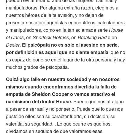
pueden evitar enamorarse de las mujeres más frías y
manipuladoras. Por alguna extraña razón, elegimos a
nuestros héroes de la televisión, y no dejan de
presentarnos a protagonistas egocéntricos, calculadores
y manipuladores, como en la tan aclamada serie
House
of Cards
, en
Sherlock Holmes
, en
Breaking Bad
o en
Dexter
.
El psicópata no es solo el asesino en serie,
por definición es aquel que no siente empatía
, que no
es capaz de ponerse en el lugar de la otra persona y hay
muchos grados de psicopatía.
Quizá algo falle en nuestra sociedad y en nosotros
mismos cuando encontramos divertida la falta de
empatía de Sheldon Cooper o vemos atractivo el
narcisismo del doctor House.
Puede que nos atraigan
a pesar de ser así, y no por serlo. Puede que lo que nos
guste de ellos sea su carácter fuerte, su decisión, su
valentía, su seguridad... Lo que ocurre es que nos
olvidamos en seguida de que valoramos esas