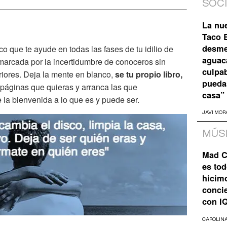
SOC
La nu
Taco B
desme
co que te ayude en todas las fases de tu idilio de
aguaca
marcada por la incertidumbre de conoceros sin
culpa
eriores. Deja la mente en blanco,
se tu propio libro,
pueda
 páginas que quieras y arranca las que
casa”
e la bienvenida a lo que es y puede ser.
JAVI MOR
MÚS
Mad C
es tod
hicim
concie
con I
CAROLIN