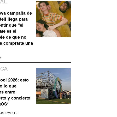
IAL
eva campaña de
ell llega para
ntir que “el
te es el
ble de que no
s comprarte una
A
ICA
ool 2026: esto
o lo que
os entre
rto y concierto
QOS*
A BENAVENTE