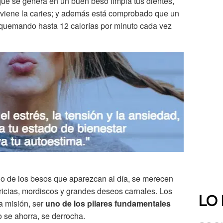
que se genera en un buen beso limpia tus dientes,
eviene la caries; y además está comprobado que un
 quemando hasta 12 calorías por minuto cada vez
no de los besos que aparezcan al día, se merecen
aricias, mordiscos y grandes deseos carnales. Los
LO
a misión, ser
uno de los pilares fundamentales
o se ahorra, se derrocha.