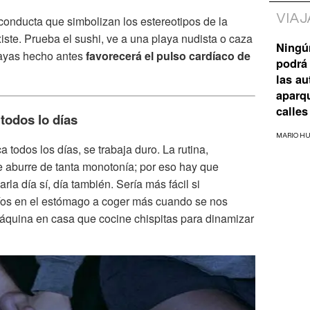
VIAJ
conducta que simbolizan los estereotipos de la
iste. Prueba el sushi, ve a una playa nudista o caza
Ningú
ayas hecho antes
favorecerá el pulso cardíaco de
podrá 
las a
aparq
calles
todos lo días
MARIO H
 todos los días, se trabaja duro. La rutina,
e aburre de tanta monotonía; por eso hay que
rla día sí, día también. Sería más fácil si
ríos en el estómago a coger más cuando se nos
máquina en casa que cocine chispitas para dinamizar