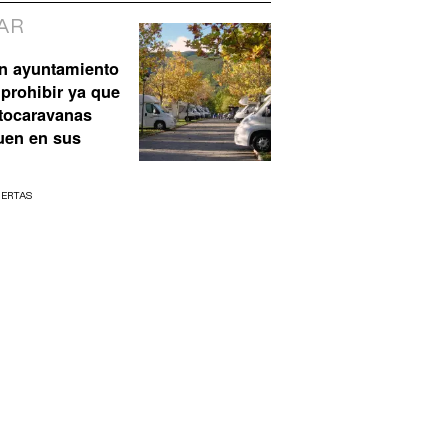
AR
n ayuntamiento
prohibir ya que
utocaravanas
uen en sus
UERTAS