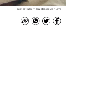
buenos tratos mileniales codigo nuevo